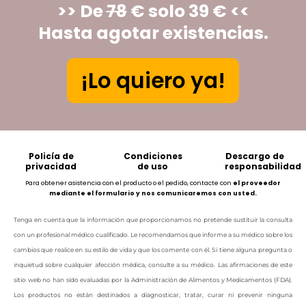
>> De
78
€ solo 39 € <<
Hasta agotar existencias.
¡Lo quiero ya!
Policía de
Condiciones
Descargo de
privacidad
de uso
responsabilidad
Para obtener asistencia con el producto o el pedido, contacte con
el proveedor
mediante el formulario y nos comunicaremos con usted.
Tenga en cuenta que la información que proporcionamos no pretende sustituir la consulta
con un profesional médico cualificado. Le recomendamos que informe a su médico sobre los
cambios que realice en su estilo de vida y que los comente con él. Si tiene alguna pregunta o
inquietud sobre cualquier afección médica, consulte a su médico. Las afirmaciones de este
sitio web no han sido evaluadas por la Administración de Alimentos y Medicamentos (FDA).
Los productos no están destinados a diagnosticar, tratar, curar ni prevenir ninguna