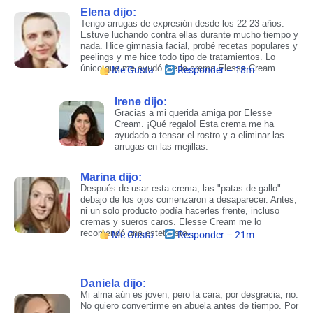
Elena dijo:​
Tengo arrugas de expresión desde los 22-23 años.
Estuve luchando contra ellas durante mucho tiempo y
nada. Hice gimnasia facial, probé recetas populares y
peelings y me hice todo tipo de tratamientos. Lo
único que me ayudó fue la crema Elesse Cream.
Me Gusta
Responder – 18m
Irene dijo:
Gracias a mi querida amiga por Elesse
Cream. ¡Qué regalo! Esta crema me ha
ayudado a tensar el rostro y a eliminar las
arrugas en las mejillas.
Marina dijo:​
Después de usar esta crema, las "patas de gallo"
debajo de los ojos comenzaron a desaparecer. Antes,
ni un solo producto podía hacerles frente, incluso
cremas y sueros caros. Elesse Cream me lo
recomendó una esteticista.
Me Gusta
Responder – 21m
Daniela dijo:​
Mi alma aún es joven, pero la cara, por desgracia, no.
No quiero convertirme en abuela antes de tiempo. Por