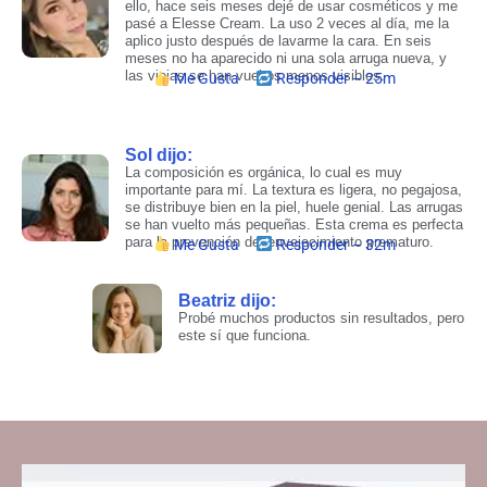
ello, hace seis meses dejé de usar cosméticos y me
pasé a Elesse Cream. La uso 2 veces al día, me la
aplico justo después de lavarme la cara. En seis
meses no ha aparecido ni una sola arruga nueva, y
las viejas se han vueltos menos visibles.
Me Gusta
Responder – 25m
Sol dijo:​
La composición es orgánica, lo cual es muy
importante para mí. La textura es ligera, no pegajosa,
se distribuye bien en la piel, huele genial. Las arrugas
se han vuelto más pequeñas. Esta crema es perfecta
para la prevención del envejecimiento prematuro.
Me Gusta
Responder – 32m
Beatriz dijo:​
Probé muchos productos sin resultados, pero
este sí que funciona.​