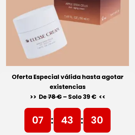
Oferta Especial válida hasta agotar
existencias
>> De
78 €
– Solo 39 € <<
07
:
43
:
29