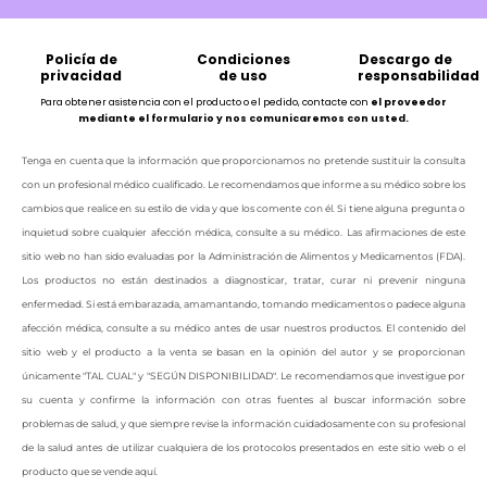
Policía de
Condiciones
Descargo de
privacidad
de uso
responsabilidad
Para obtener asistencia con el producto o el pedido, contacte con
el proveedor
mediante el formulario y nos comunicaremos con usted.
Tenga en cuenta que la información que proporcionamos no pretende sustituir la consulta
con un profesional médico cualificado. Le recomendamos que informe a su médico sobre los
cambios que realice en su estilo de vida y que los comente con él. Si tiene alguna pregunta o
inquietud sobre cualquier afección médica, consulte a su médico. Las afirmaciones de este
sitio web no han sido evaluadas por la Administración de Alimentos y Medicamentos (FDA).
Los productos no están destinados a diagnosticar, tratar, curar ni prevenir ninguna
enfermedad. Si está embarazada, amamantando, tomando medicamentos o padece alguna
afección médica, consulte a su médico antes de usar nuestros productos. El contenido del
sitio web y el producto a la venta se basan en la opinión del autor y se proporcionan
únicamente "TAL CUAL" y "SEGÚN DISPONIBILIDAD". Le recomendamos que investigue por
su cuenta y confirme la información con otras fuentes al buscar información sobre
problemas de salud, y que siempre revise la información cuidadosamente con su profesional
de la salud antes de utilizar cualquiera de los protocolos presentados en este sitio web o el
producto que se vende aquí.