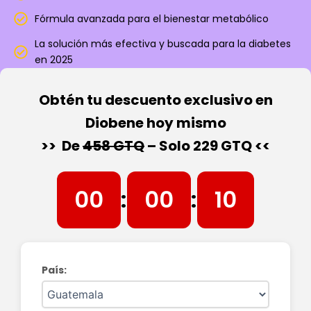
Fórmula avanzada para el bienestar metabólico
La solución más efectiva y buscada para la diabetes
en 2025
Obtén tu descuento exclusivo en
Diobene hoy mismo
>> De
458 GTQ
– Solo 229 GTQ <<
00
:
00
:
09
País: