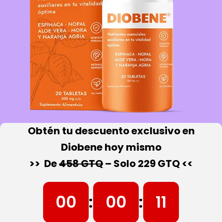
Obtén tu descuento exclusivo en
Diobene hoy mismo
>> De
458 GTQ
– Solo 229 GTQ <<
00
:
00
:
10