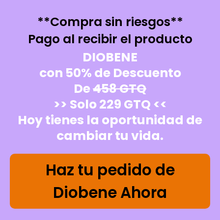
**Compra sin riesgos**
Pago al recibir el producto
DIOBENE
con 50% de Descuento
De
458 GTQ
>> Solo 229 GTQ <<
Hoy tienes la oportunidad de
cambiar tu vida.
Haz tu pedido de
Diobene Ahora